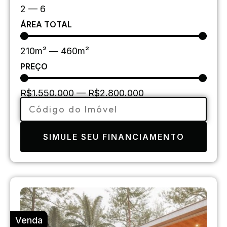
2
—
6
ÁREA TOTAL
210
m²
—
460
m²
PREÇO
R$
1.550.000
—
R$
2.800.000
SIMULE SEU FINANCIAMENTO
Venda