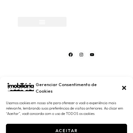
Menu
Links Rápidos
Política de Privacidade
Financiamento
Política de Privacidade
Siga-nos:
Localização
Gerenciar Consentimento de
Cookies
Avenida Ayrton Senna, 3000, loja. Barra da Tijuca. Cep 22775-
904. Rio de Janeiro
Usamos cookies em nosso site para oferecer a você a experiência mais
Seg - Sáb : 09:00 às 19:00 hr
relevante, lembrando suas preferências de visitas anteriores. Ao clicar em
“Aceitar”, você concorda com o uso de TODOS os cookies.
2
ACEITAR